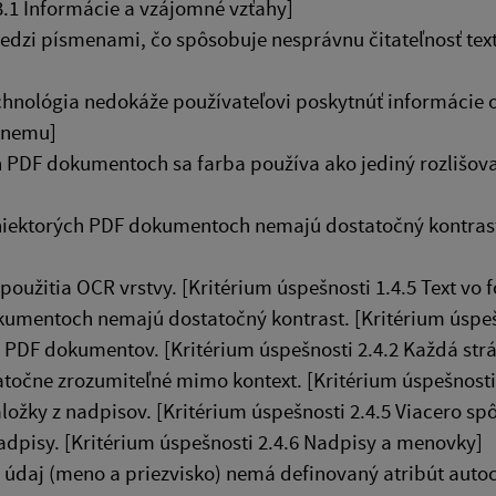
3.1 Informácie a vzájomné vzťahy]
zi písmenami, čo spôsobuje nesprávnu čitateľnosť text
hnológia nedokáže používateľovi poskytnúť informácie 
 vnemu]
h PDF dokumentoch sa farba používa ako jediný rozlišova
iektorých PDF dokumentoch nemajú dostatočný kontrast. 
užitia OCR vrstvy. [Kritérium úspešnosti 1.4.5 Text vo
kumentoch nemajú dostatočný kontrast. [Kritérium úspeš
PDF dokumentov. [Kritérium úspešnosti 2.4.2 Každá str
očne zrozumiteľné mimo kontext. [Kritérium úspešnosti 2
ožky z nadpisov. [Kritérium úspešnosti 2.4.5 Viacero sp
pisy. [Kritérium úspešnosti 2.4.6 Nadpisy a menovky]
 údaj (meno a priezvisko) nemá definovaný atribút auto