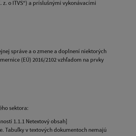
. z. o ITVS“) a príslušnými vykonávacími
ejnej správe a o zmene a doplnení niektorých
smernice (EÚ) 2016/2102 vzhľadom na prvky
ého sektora:
nosti 1.1.1 Netextový obsah]
ne. Tabuľky v textových dokumentoch nemajú