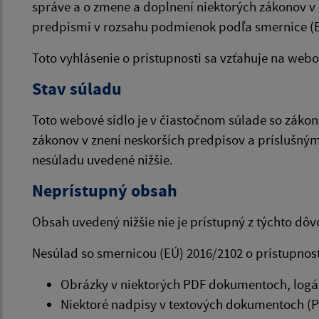
správe a o zmene a doplnení niektorých zákonov v z
predpismi v rozsahu podmienok podľa smernice (E
Toto vyhlásenie o prístupnosti sa vzťahuje na web
Stav súladu
Toto webové sídlo je v čiastočnom súlade so zákon
zákonov v znení neskorších predpisov a príslušn
nesúladu uvedené nižšie.
Neprístupný obsah
Obsah uvedený nižšie nie je prístupný z týchto dô
Nesúlad so smernicou (EÚ) 2016/2102 o prístupnost
Obrázky v niektorých PDF dokumentoch, logá, 
Niektoré nadpisy v textových dokumentoch (