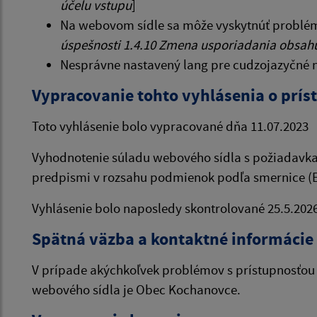
účelu vstupu
]
Na webovom sídle sa môže vyskytnúť problém 
úspešnosti 1.4.10 Zmena usporiadania obsah
Nesprávne nastavený lang pre cudzojazyčné n
Vypracovanie tohto vyhlásenia o prís
Toto vyhlásenie bolo vypracované dňa 11.07.2023
Vyhodnotenie súladu webového sídla s požiadavkam
predpismi v rozsahu podmienok podľa smernice (EÚ
Vyhlásenie bolo naposledy skontrolované 25.5.202
Spätná väzba a kontaktné informácie
V prípade akýchkoľvek problémov s prístupnosťou 
webového sídla je Obec Kochanovce.