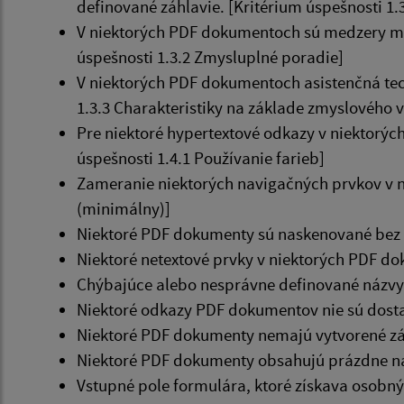
definované záhlavie. [Kritérium úspešnosti 1.
V niektorých PDF dokumentoch sú medzery med
úspešnosti 1.3.2 Zmysluplné poradie]
V niektorých PDF dokumentoch asistenčná tec
1.3.3 Charakteristiky na základe zmyslového
Pre niektoré hypertextové odkazy v niektorýc
úspešnosti 1.4.1 Používanie farieb]
Zameranie niektorých navigačných prvkov v n
(minimálny)]
Niektoré PDF dokumenty sú naskenované bez po
Niektoré netextové prvky v niektorých PDF do
Chýbajúce alebo nesprávne definované názvy 
Niektoré odkazy PDF dokumentov nie sú dostat
Niektoré PDF dokumenty nemajú vytvorené zál
Niektoré PDF dokumenty obsahujú prázdne nad
Vstupné pole formulára, ktoré získava osobný