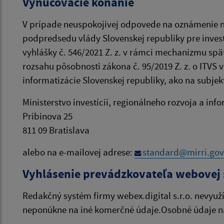
Vynucovacie konanie
V prípade neuspokojivej odpovede na oznámenie ne
podpredsedu vlády Slovenskej republiky pre investí
vyhlášky č. 546/2021 Z. z. v rámci mechanizmu spä
rozsahu pôsobnosti zákona č. 95/2019 Z. z. o ITVS 
informatizácie Slovenskej republiky, ako na subj
Ministerstvo investícií, regionálneho rozvoja a inf
Pribinova 25
811 09 Bratislava
alebo na e-mailovej adrese:
standard@mirri.gov
Vyhlásenie prevádzkovateľa webovej 
Redakčný systém firmy webex.digital s.r.o. nevyuž
neponúkne na iné komerčné údaje.Osobné údaje n