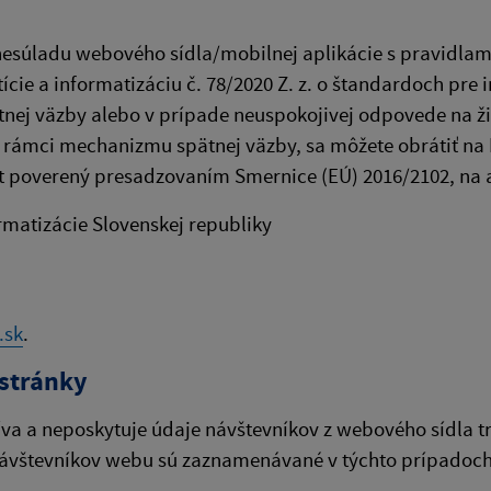
súladu webového sídla/mobilnej aplikácie s pravidlami
cie a informatizáciu č. 78/2020 Z. z. o štandardoch pre 
tnej väzby alebo v prípade neuspokojivej odpovede na ži
v rámci mechanizmu spätnej väzby, sa môžete obrátiť na M
ekt poverený presadzovaním Smernice (EÚ) 2016/2102, na 
ormatizácie Slovenskej republiky
.sk
.
stránky
íva a neposkytuje údaje návštevníkov z webového sídla t
ávštevníkov webu sú zaznamenávané v týchto prípadoch