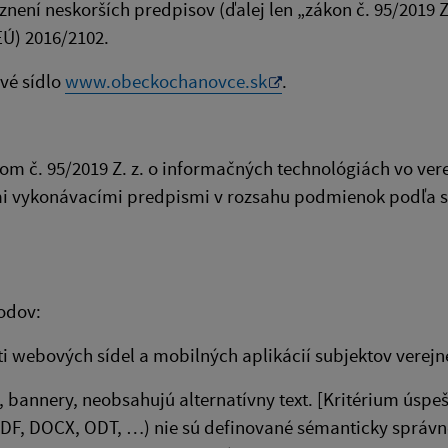
není neskorších predpisov (ďalej len „zákon č. 95/2019 Z
Ú) 2016/2102.
ové sídlo
www.obeckochanovce.sk
.
om č. 95/2019 Z. z. o informačných technológiách vo ver
ými vykonávacími predpismi v rozsahu podmienok podľa 
vodov:
i webových sídel a mobilných aplikácií subjektov verejn
bannery, neobsahujú alternatívny text. [Kritérium úspeš
PDF, DOCX, ODT, …) nie sú definované sémanticky správ