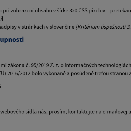
pri zobrazení obsahu v šírke 320 CSS pixelov – pretekan
u
]
adpisy v stránkach v slovenčine
[Kritérium úspešnosti 3.
tupnosti
i zákona č. 95/2019 Z. z. o informačných technológiách
) 2016/2012 bolo vykonané a posúdené treťou stranou a t
6
webového sídla nás, prosím, kontaktujte na e-mailovej 