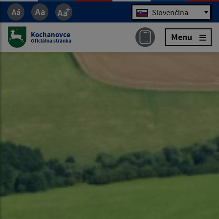
Jazyk
Slovenčina
Kochanovce
Menu
Oficiálna stránka