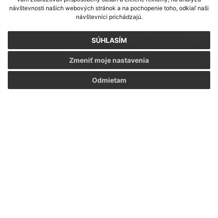
Haluškové popoludnie - Nižná Voľa
návštevnosti našich webových stránok a na pochopenie toho, odkiaľ naši
návštevníci prichádzajú.
SÚHLASÍM
Zmeniť moje nastavenia
Odmietam
DEŇ RODINY v Kochanvciach