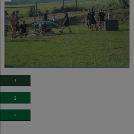
1
2
>