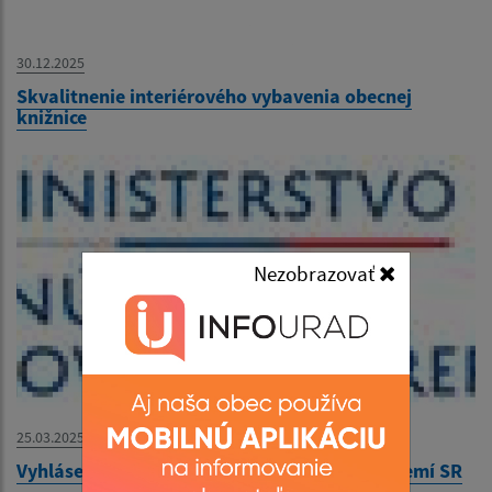
30.12.2025
Skvalitnenie interiérového vybavenia obecnej
knižnice
Nezobrazovať
25.03.2025
Vyhlásenie mimoriadnej situácie na celom území SR