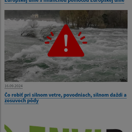
16.09.2024
Čo robiť pri silnom vetre, povodniach, silnom daždi a
zosuvoch pôdy