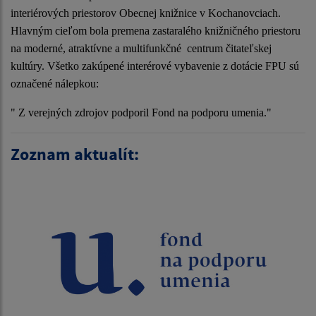
interiérových priestorov Obecnej knižnice v Kochanovciach.
Hlavným cieľom bola premena zastaralého knižničného priestoru
na moderné, atraktívne a multifunkčné centrum čitateľskej
kultúry. Všetko zakúpené interérové vybavenie z dotácie FPU sú
označené nálepkou:
" Z verejných zdrojov podporil Fond na podporu umenia."
Zoznam aktualít: