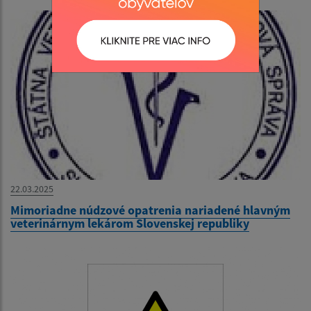
22.03.2025
Mimoriadne núdzové opatrenia nariadené hlavným
veterinárnym lekárom Slovenskej republiky