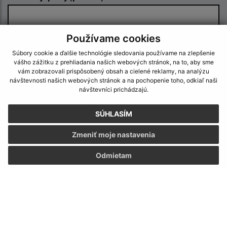
Používame cookies
Súbory cookie a ďalšie technológie sledovania používame na zlepšenie
vášho zážitku z prehliadania našich webových stránok, na to, aby sme
vám zobrazovali prispôsobený obsah a cielené reklamy, na analýzu
Oboznámil som sa so
spracúvaním osobných
návštevnosti našich webových stránok a na pochopenie toho, odkiaľ naši
návštevníci prichádzajú.
údajov
SÚHLASÍM
Google reCaptcha Response
Odoslať správu
Zmeniť moje nastavenia
Odmietam
Úradné hodiny:
Deň
Čas
Pondelok:
nestránkový deň
Utorok:
09:00 - 17:00