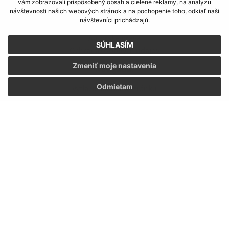
vám zobrazovali prispôsobený obsah a cielené reklamy, na analýzu
Informácie o stránke:
návštevnosti našich webových stránok a na pochopenie toho, odkiaľ naši
návštevníci prichádzajú.
Vyhlásenie o prístupnosti
Autorské práva
SÚHLASÍM
Ochrana osobných údajov
Zmeniť moje nastavenia
Navigácia:
Odmietam
Vytlačiť aktuálnu stránku
Mapa stránok
Cookies
Rýchle odkazy:
Aktuality
História
Fotogaléria
Školstvo
Aktualizované:
06.08.2026 16:39 hod.