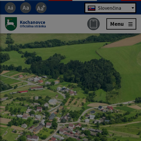
Jazyk
Slovenčina
Kochanovce
Menu
Oficiálna stránka