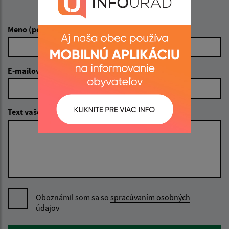
Napíšte nám:
Meno (povinné)
E-mailová adresa (povinné)
Text vašej správy (povinné)
Oboznámil som sa so
spracúvaním osobných
údajov